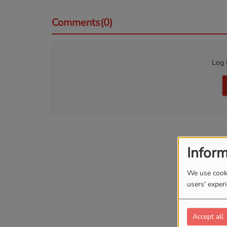
Comments(0)
Log 
Inform
We use cooki
users' exper
Accept all