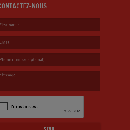
CONTACTEZ-NOUS
irst name is required )
mail is required. )
essage is required. )
SEND