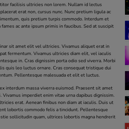
titor facilisis ultricies non lorem. Nullam id lectus
 placerat erat non, cursus nunc. Nunc pretium ligula ac
dimentum, quis pretium turpis commodo. Interdum et
fames ac ante ipsum primis in faucibus. Sed at suscipit
nar sit amet elit vel ultricies. Vivamus aliquet erat in
pat fermentum. Vivamus ultricies diam elit, vel iaculis
entesque in. Cras dignissim porta odio sed viverra. Morbi
lis quis leo luctus ornare. Cras consequat tristique dui
ntum. Pellentesque malesuada et elit et luctus.
ex interdum massa viverra euismod. Praesent sit amet
i. Vivamus imperdiet enim vitae urna dapibus dignissim.
ricies erat. Aenean finibus non diam at iaculis. Duis ut
esent lobortis commodo felis a tincidunt. Pellentesque
stie sollicitudin quam, ultrices lobortis magna hendrerit