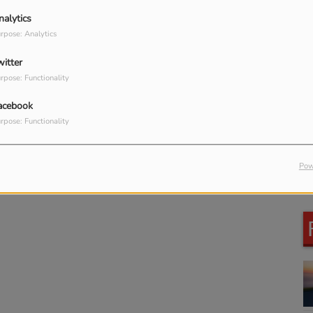
nalytics
rpose: Analytics
witter
rpose: Functionality
acebook
rpose: Functionality
Pow