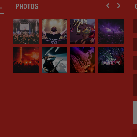
PHOTOS
E
(F
(E
(M