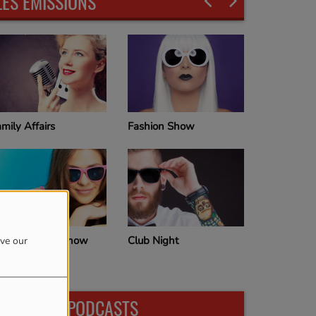
LES ÉMISSIONS
mily Affairs
Fashion Show
Sun rhyth
ood Morning Show
Club Night
ove our
DERNIERS PODCASTS