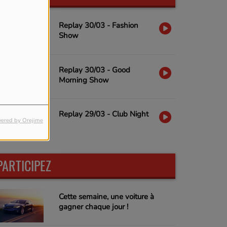
Replay 30/03 - Fashion
Show
Replay 30/03 - Good
Morning Show
Replay 29/03 - Club Night
ered by Orejime
PARTICIPEZ
Cette semaine, une voiture à
gagner chaque jour !