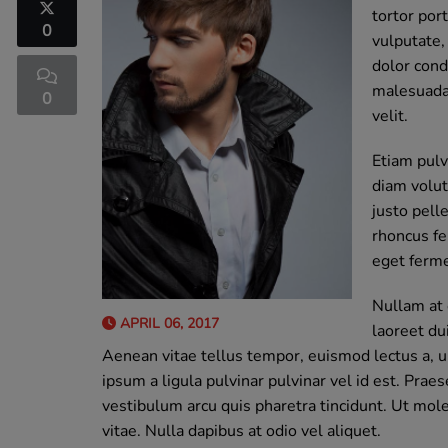
tortor port
0
vulputate,
dolor con
malesuada 
0
velit.
Etiam pulvi
diam volut
justo pell
rhoncus fe
eget ferme
Nullam at 
APRIL 06, 2017
laoreet du
Aenean vitae tellus tempor, euismod lectus a, ult
ipsum a ligula pulvinar pulvinar vel id est. Pra
vestibulum arcu quis pharetra tincidunt. Ut mole
vitae. Nulla dapibus at odio vel aliquet.