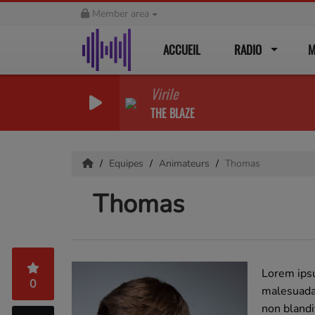
Member area
ACCUEIL
RADIO
M
Virile
THE BLAZE
Equipes
Animateurs
Thomas
Thomas
Lorem ipsu
0
malesuada 
non blandi