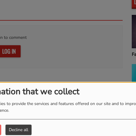
in to comment
LOG IN
Fa
ation that we collect
G
es to provide the services and features offered on our site and to impr
ience.
Decline all