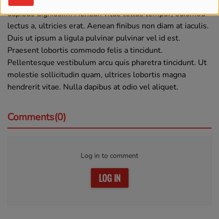
sit amet laoreet dui. Vivamus imperdiet enim vitae urna
dapibus dignissim. Aenean vitae tellus tempor, euismod
lectus a, ultricies erat. Aenean finibus non diam at iaculis.
Duis ut ipsum a ligula pulvinar pulvinar vel id est.
Praesent lobortis commodo felis a tincidunt.
Pellentesque vestibulum arcu quis pharetra tincidunt. Ut
molestie sollicitudin quam, ultrices lobortis magna
hendrerit vitae. Nulla dapibus at odio vel aliquet.
Comments(0)
Log in to comment
LOG IN