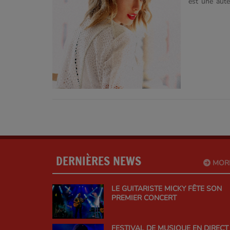
est une aute
contrat avec
artiste à av
Publishing. L
d'elle une s
Song, la plus
composé ? en
DERNIÈRES NEWS
MOR
LE GUITARISTE MICKY FÊTE SON
PREMIER CONCERT
FESTIVAL DE MUSIQUE EN DIRECT