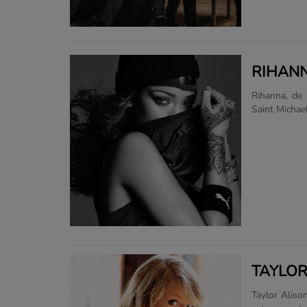
membres se co
RIHAN
Rihanna, de 
Saint Michael
réalisatrice
deux albums 
orienté danc
(2006), est 
Bad (2007)
Rihanna fait
albums précéd
TAYLOR
Taylor Aliso