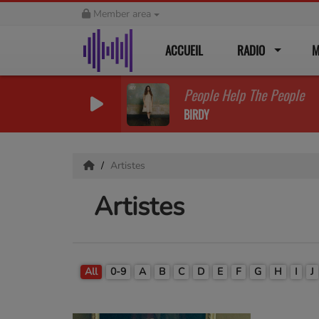
Member area
ACCUEIL
RADIO
M
People Help The People
BIRDY
Artistes
Artistes
All
0-9
A
B
C
D
E
F
G
H
I
J