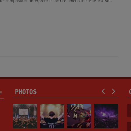
ur-compositrice-interprète et actrice américaine. Elle est sous
 le label indépendant Big Machine Records, et est la plus jeune
oir signé avec la maison d'édition de musique Sony/ATV Music
a sortie de son premier album intitulé Taylor Swift (2006) fait
tar de la musique country. Elle devient rapidement, grâce à Our
 jeune artiste à avoir un single ? qu'elle a elle-même écrit et
 tête des classements musicaux. En 2008,......
PHOTOS
E
(F