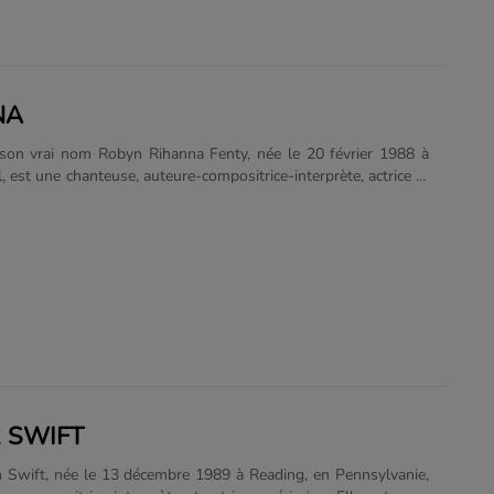
ncentre sur des......
NA
son vrai nom Robyn Rihanna Fenty, née le 20 février 1988 à
, est une chanteuse, auteure-compositrice-interprète, actrice et
 barbadienne. Rihanna compte au total huit albums studios et
de remixes. Son premier album, Music of the Sun (2005), est
ehall, reggae et pop, et son deuxième album, A Girl like Me
plus influencé par le RnB. Son troisième album, Good Girl Gone
, se hisse aux sommets des palmarès de nombreux pays.
 paraître Rated R (2009), plus rock et plus sombre que les
ents. Loud (2010)......
 SWIFT
n Swift, née le 13 décembre 1989 à Reading, en Pennsylvanie,