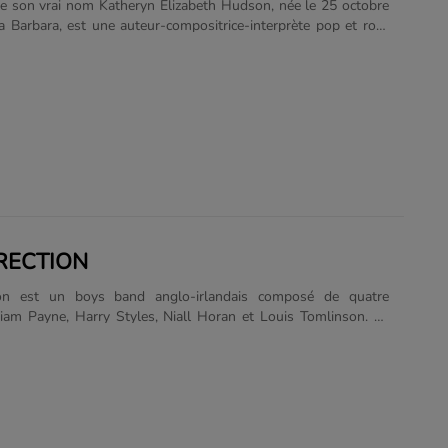
de son vrai nom Katheryn Elizabeth Hudson, née le 25 octobre
 Barbara, est une auteur-compositrice-interprète pop et rock
Elle connaît un succès international en 2008 grâce au titre I
l, suivi de trois albums, One of the Boys, Teenage Dream et
és à près de 15 millions d'exemplaires. Katy Perry est la seule
re restée plus de 52 semaines consécutives dans le top 10 du
ot 100, et a depuis augmenté ce chiffre à 69 semaines non
 Seule artiste féminine ayant classé......
RECTION
on est un boys band anglo-irlandais composé de quatre
am Payne, Harry Styles, Niall Horan et Louis Tomlinson. Le
embre du groupe, Zayn Malik, a quitté One Direction le 25
ur des raisons personnelles. Ils ont terminé à la troisième
septième saison du X Factor britannique. Ils ont signé par la
trat de deux millions de livres sterling avec Syco. Le 23 août
été annoncé que le groupe fera une pause pour 18 mois en
015, après son cinquième album, pour que chacun des