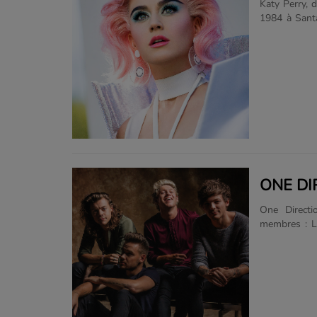
Katy Perry, 
1984 à Santa
américaine. 
Kissed a Gir
Prism, écoul
artiste à êt
Billboard H
consécutives.
ONE DI
One Directi
membres : Li
cinquième m
mars 2015 po
place de la 
suite un con
2015, il a 
décembre 2