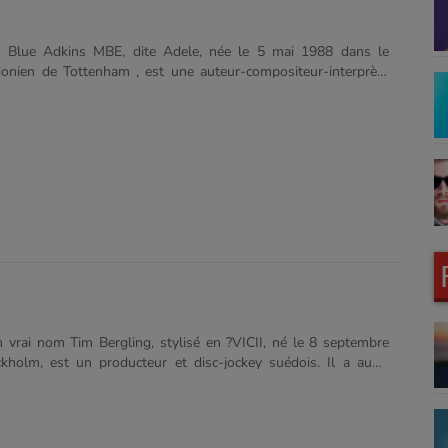
e Blue Adkins MBE, dite Adele, née le 5 mai 1988 dans le
donien de Tottenham , est une auteur-compositeur-interprète
 2008, elle sort son premier album 19 qui se vend à plus de
exemplaires. Elle est la première à recevoir le prix Critics’ Choice
critique) des BRIT Awards, distinguée « découverte de l’année
 un vote des critiques musicales de BBC, Sound of 2009. En
 remporte deux prix de la 51e édition des Grammy Awards,
eur nouvel artiste et celui de la meilleure prestation pop......
on vrai nom Tim Bergling, stylisé en ?VICII, né le 8 septembre
holm, est un producteur et disc-jockey suédois. Il a aussi
titres sous les pseudonymes de Tim Berg et Tom Hangs. Il se
re en Europe avec son titre Seek Bromance sous son alias Tim
, qui atteint le Top 20 dans plusieurs pays, et connaît un
s mondial par la suite avec son single Levels. Son morceau