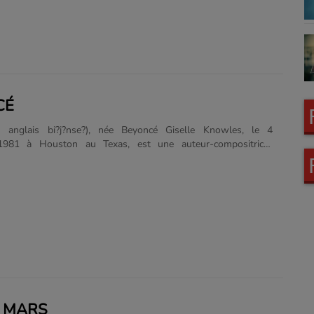
est un des hits de l'été 2013 et détrône de nombreux records.
gazine américain Forbes, Avicii fait partie des trente
 de moins de 30......
CÉ
 anglais bi?j?nse?), née Beyoncé Giselle Knowles, le 4
1981 à Houston au Texas, est une auteur-compositrice-
 actrice américaine. En janvier 2017, elle dénombre plus de 190
disques vendus dans le monde, à cela peuvent s'ajouter les
s de disques vendus avec le groupe Destiny's Child dont elle a
se, ce qui lui fait au total plus de 250 millions de disques
le monde. Ce dernier est d'ailleurs le troisième groupe féminin
le plus d'albums derrière les Spice Girls et TLC. Beyoncé se
rmi les......
 MARS