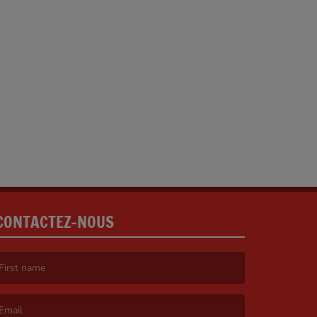
CONTACTEZ-NOUS
irst name is required )