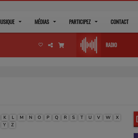
USIQUE
MÉDIAS
PARTICIPEZ
CONTACT
RADIO
K
L
M
N
O
P
Q
R
S
T
U
V
W
X
Y
Z