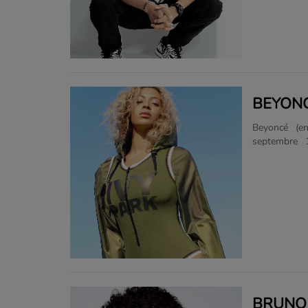
Wake Me Up! 
Selon le ma
personnalités
BEYON
Beyoncé (en
septembre 
interprète et
millions de 
65.5 million
été la meneu
vendus dans 
ayant vendu 
classe ainsi pa
BRUNO