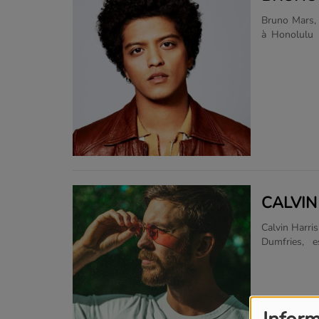
Bruno Mars, 
à Honolulu (
américain. I
la musique 
production T
connaître av
McCoy, ava
Hooligans e
Round de Flo 
CALVIN
Calvin Harri
Dumfries, 
électronique
la presse sp
disque d'or 
The Girls. 
artistes, te