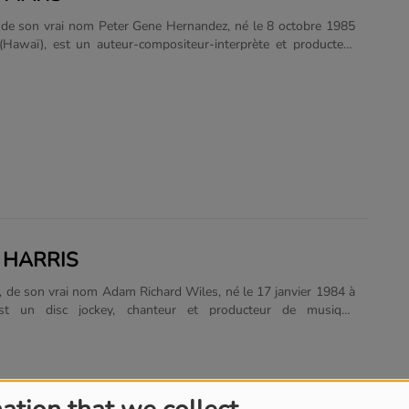
de son vrai nom Peter Gene Hernandez, né le 8 octobre 1985
Hawaï), est un auteur-compositeur-interprète et producteur
l grandit dans une famille de musiciens et fait ses débuts dans
en produisant d'autres artistes, au travers de l'équipe de
he Smeezingtons avec Philip Lawrence et Ari Levine. Il se fait
ec le titre Nothin' on You de B.o.B, puis Billionaire de Travie
nt la sortie mondiale de son premier album Doo-Wops &
n 2010. Il coécrit également de nombreux titres dont Right
Rida, Wavin' Flag de K'naan ou Fuck You!......
 HARRIS
s, de son vrai nom Adam Richard Wiles, né le 17 janvier 1984 à
est un disc jockey, chanteur et producteur de musique
 britannique. Surnommé « le nouveau roi de l'electropop » par
écialisée, son premier album I Created Disco sorti en 2007 est
au Royaume-Uni grâce aux morceaux Acceptable In The 80's et
Il est également auteur et producteur de morceaux d'autres
ls que In My Arms et Heart Beat Rock sur l'album X de Kylie