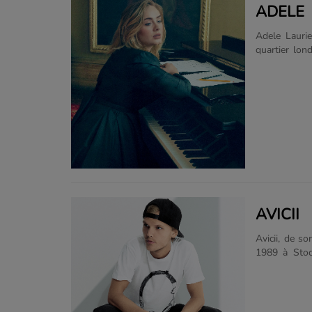
ADELE
Adele Lauri
quartier lon
anglaise. En
7 millions d’
(prix de la 
2008 » dans
2009, Adele
celui du meill
AVICII
Avicii, de s
1989 à Stock
produit des 
fait connaît
Berg en 2011
énorme succè