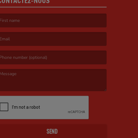
CONTACTEZ-NOUS
irst name is required )
mail is required. )
essage is required. )
SEND