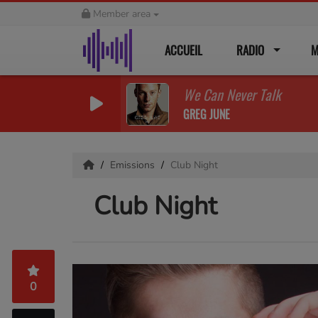
Member area
ACCUEIL
RADIO
M
We Can Never Talk
GREG JUNE
Emissions
Club Night
Club Night
0