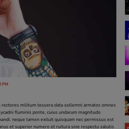
0 PM
s rectores militum tessera data sollemni armatos omnes
Calycadni fluminis ponte, cuius undarum magnitudo
nandi. neque tamen exiluit quisquam nec permissus est
nus et superior numero et ruitura sine respectu salutis