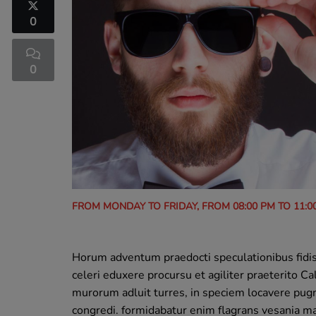
0
0
FROM MONDAY TO FRIDAY, FROM 08:00 PM TO 11:0
Horum adventum praedocti speculationibus fidi
celeri eduxere procursu et agiliter praeterito 
murorum adluit turres, in speciem locavere pug
congredi. formidabatur enim flagrans vesania ma