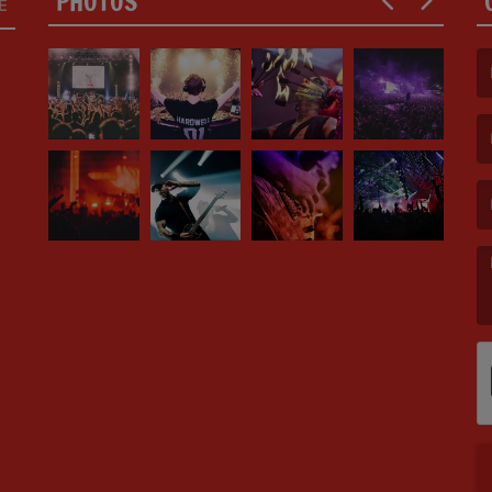
PHOTOS
E
(F
(E
(M