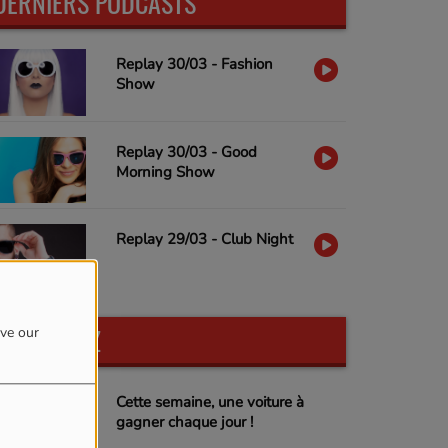
DERNIERS PODCASTS
Replay 30/03 - Fashion
Show
Replay 30/03 - Good
Morning Show
Replay 29/03 - Club Night
PARTICIPEZ
ove our
Cette semaine, une voiture à
gagner chaque jour !