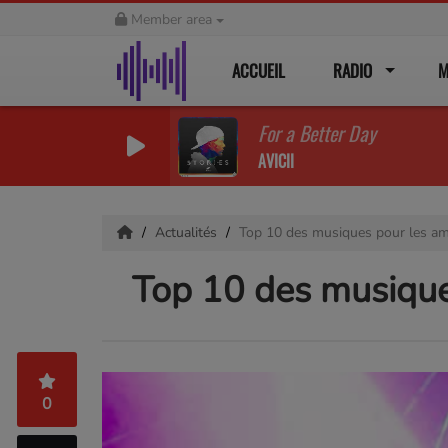
Member area
ACCUEIL
RADIO
M
For a Better Day
AVICII
Actualités
Top 10 des musiques pour les a
Top 10 des musiqu
0