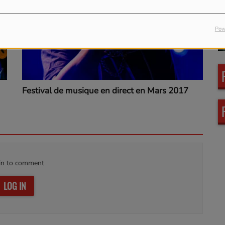
Pow
Festival de musique en direct en Mars 2017
in to comment
LOG IN