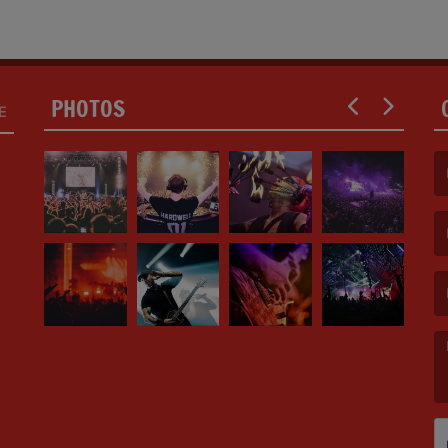
PHOTOS
E
(F
(E
(M