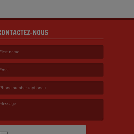
CONTACTEZ-NOUS
irst name is required )
mail is required. )
essage is required. )