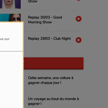
Show
Replay 30/03 - Good
Morning Show
Replay 29/03 - Club Night
ove our
PARTICIPEZ
Cette semaine, une voiture à
gagner chaque jour !
Un voyage au bout du monde à
gagner !